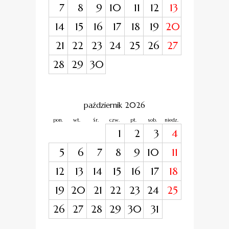
7
8
9
10
11
12
13
14
15
16
17
18
19
20
21
22
23
24
25
26
27
28
29
30
październik 2026
pon.
wt.
śr.
czw.
pt.
sob.
niedz.
1
2
3
4
5
6
7
8
9
10
11
12
13
14
15
16
17
18
19
20
21
22
23
24
25
26
27
28
29
30
31